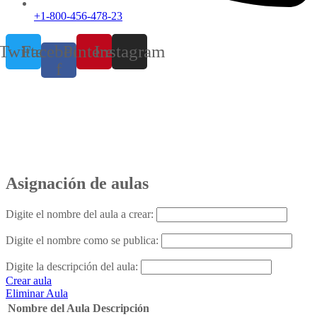
+1-800-456-478-23
Twitter
Facebook-
Pinterest
Instagram
f
Administración de Aulas
Home
Administración de Aulas
Asignación de
aulas
Digite el nombre del aula a crear:
Digite el nombre como se publica:
Digite la descripción del aula:
Crear aula
Eliminar Aula
Nombre del Aula
Descripción