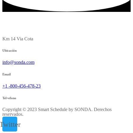
Km 14 Via Cota
Ubicación
info@sonda.com
Email
+1 -800-456-478-23
Tel+efono
Copyright © 2023 Smart Schedule by SONDA. Derechos
reservados.
Twitter