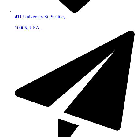
411 University St, Seattle,
10005, USA